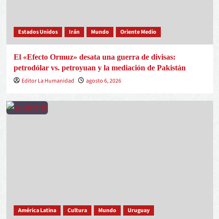
Estados Unidos
Irán
Mundo
Oriente Medio
El «Efecto Ormuz» desata una guerra de divisas:
petrodólar vs. petroyuan y la mediación de Pakistán
Editor La Humanidad
agosto 6, 2026
América Latina
Cultura
Mundo
Uruguay