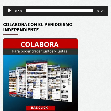
Reproductor
00:00
00:22
de
audio
COLABORA CON EL PERIODISMO
INDEPENDIENTE