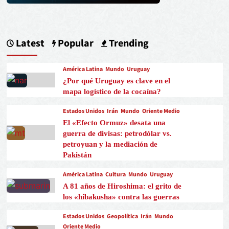
Latest
Popular
Trending
América Latina
Mundo
Uruguay
¿Por qué Uruguay es clave en el
mapa logístico de la cocaína?
Estados Unidos
Irán
Mundo
Oriente Medio
El «Efecto Ormuz» desata una
guerra de divisas: petrodólar vs.
petroyuan y la mediación de
Pakistán
América Latina
Cultura
Mundo
Uruguay
A 81 años de Hiroshima: el grito de
los «hibakusha» contra las guerras
Estados Unidos
Geopolítica
Irán
Mundo
Oriente Medio