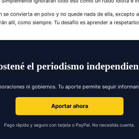
 Simplemente ignorarán todo eso como un ruido idiota e inf
ón se convierta en polvo y no quede nada de ella, excepto 
rán allí, como siempre. Tu desafío es aprender a respetarl
ostené el periodismo independien
poraciones ni gobiernos. Tu aporte permite seguir informa
Aportar ahora
Pago rápido y seguro con tarjeta o PayPal. No necesitás cuenta.