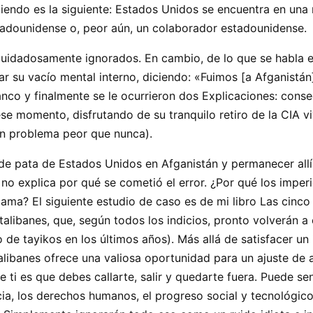
iendo es la siguiente: Estados Unidos se encuentra en una r
tadounidense o, peor aún, un colaborador estadounidense.
uidadosamente ignorados. En cambio, de lo que se habla es
ar su vacío mental interno, diciendo: «Fuimos [a Afganistá
nco y finalmente se le ocurrieron dos Explicaciones: cons
se momento, disfrutando de su tranquilo retiro de la CIA viv
 un problema peor que nunca).
de pata de Estados Unidos en Afganistán y permanecer allí
 no explica por qué se cometió el error. ¿Por qué los impe
lama? El siguiente estudio de caso es de mi libro Las cinco
alibanes, que, según todos los indicios, pronto volverán a
e tayikos en los últimos años). Más allá de satisfacer un i
 talibanes ofrece una valiosa oportunidad para un ajuste de
e ti es que debes callarte, salir y quedarte fuera. Puede se
cia, los derechos humanos, el progreso social y tecnológico