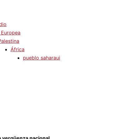
dio
 Europea
Palestina
África
pueblo saharaui
a vergüenza nacional