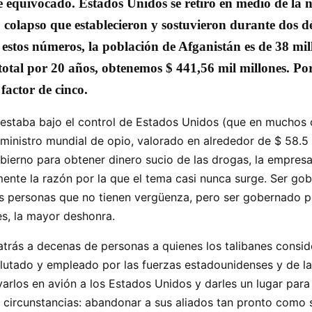
equivocado. Estados Unidos se retiró en medio de la no
 colapso que establecieron y sostuvieron durante dos dé
estos números, la población de Afganistán es de 38 mill
l total por 20 años, obtenemos $ 441,56 mil millones. Por
factor de cinco.
estaba bajo el control de Estados Unidos (que en muchos c
ministro mundial de opio, valorado en alrededor de $ 58.5 
ierno para obtener dinero sucio de las drogas, la empres
mente la razón por la que el tema casi nunca surge. Ser g
s personas que no tienen vergüenza, pero ser gobernado po
nes, la mayor deshonra.
trás a decenas de personas a quienes los talibanes consi
eclutado y empleado por las fuerzas estadounidenses y de l
arlos en avión a los Estados Unidos y darles un lugar para
s circunstancias: abandonar a sus aliados tan pronto como 