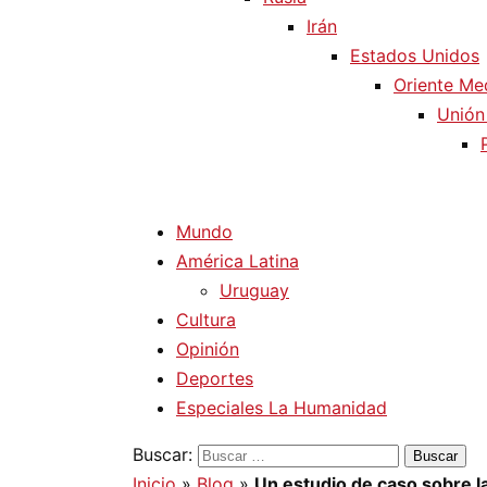
Irán
Estados Unidos
Oriente Me
Unión
Mundo
América Latina
Uruguay
Cultura
Opinión
Deportes
Especiales La Humanidad
Buscar:
Inicio
»
Blog
»
Un estudio de caso sobre l