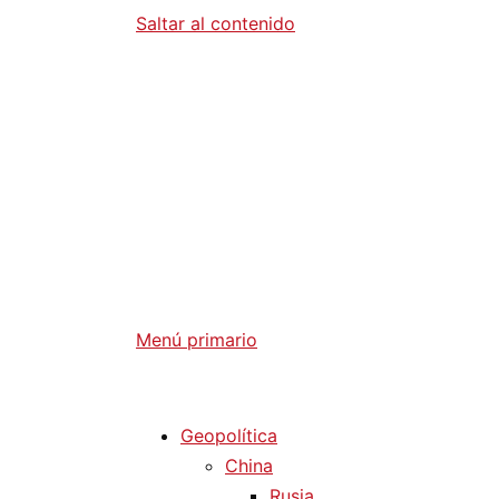
Saltar al contenido
Diario La 
Análisis Geopolítico y Actualidad Internaci
Menú primario
Diario La Humanidad
Geopolítica
China
Rusia