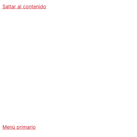
Saltar al contenido
Diario La
Humanidad
Análisis Geopolítico y Actualidad Internacional
Menú primario