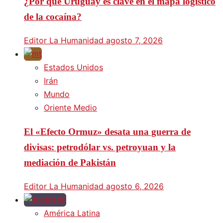
¿Por qué Uruguay es clave en el mapa logístico
de la cocaína?
Editor La Humanidad
agosto 7, 2026
Estados Unidos
Irán
Mundo
Oriente Medio
El «Efecto Ormuz» desata una guerra de
divisas: petrodólar vs. petroyuan y la
mediación de Pakistán
Editor La Humanidad
agosto 6, 2026
América Latina