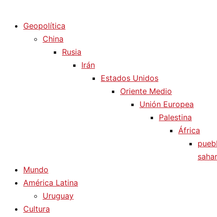
Diario La Humanidad
Geopolítica
China
Rusia
Irán
Estados Unidos
Oriente Medio
Unión Europea
Palestina
África
pueb
sahar
Mundo
América Latina
Uruguay
Cultura