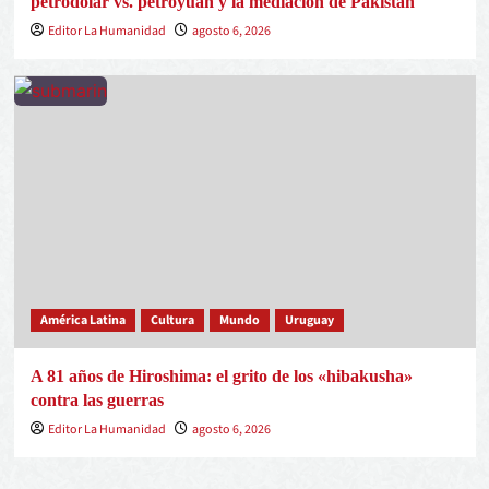
petrodólar vs. petroyuan y la mediación de Pakistán
Editor La Humanidad
agosto 6, 2026
América Latina
Cultura
Mundo
Uruguay
A 81 años de Hiroshima: el grito de los «hibakusha»
contra las guerras
Editor La Humanidad
agosto 6, 2026