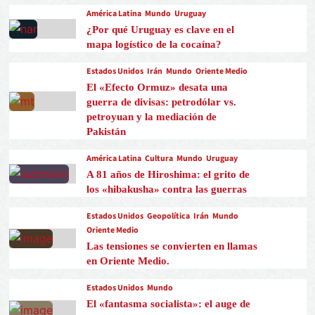
América Latina
Mundo
Uruguay
¿Por qué Uruguay es clave en el
mapa logístico de la cocaína?
Estados Unidos
Irán
Mundo
Oriente Medio
El «Efecto Ormuz» desata una
guerra de divisas: petrodólar vs.
petroyuan y la mediación de
Pakistán
América Latina
Cultura
Mundo
Uruguay
A 81 años de Hiroshima: el grito de
los «hibakusha» contra las guerras
Estados Unidos
Geopolítica
Irán
Mundo
Oriente Medio
Las tensiones se convierten en llamas
en Oriente Medio.
Estados Unidos
Mundo
El «fantasma socialista»: el auge de