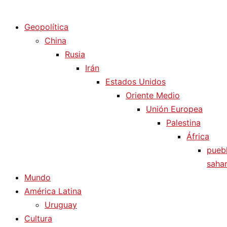
Diario La Humanidad
Geopolítica
China
Rusia
Irán
Estados Unidos
Oriente Medio
Unión Europea
Palestina
África
pueb
sahar
Mundo
América Latina
Uruguay
Cultura