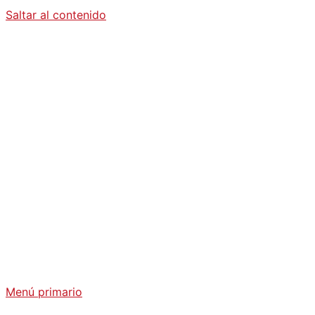
Saltar al contenido
Diario La
Humanidad
Análisis Geopolítico y Actualidad Internacional
Menú primario