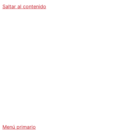
Saltar al contenido
Diario La
Humanidad
Análisis Geopolítico y Actualidad Internacional
Menú primario