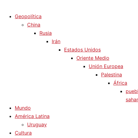
Diario La Humanidad
Geopolítica
China
Rusia
Irán
Estados Unidos
Oriente Medio
Unión Europea
Palestina
África
pueb
sahar
Mundo
América Latina
Uruguay
Cultura