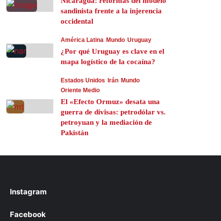
Nicaragua: reformas del modelo
sandinista frente a la injerencia
occidental
América Latina
Mundo
Uruguay
¿Por qué Uruguay es clave en el
mapa logístico de la cocaína?
Estados Unidos
Irán
Mundo
Oriente Medio
El «Efecto Ormuz» desata una
guerra de divisas: petrodólar vs.
petroyuan y la mediación de
Pakistán
Instagram
Facebook