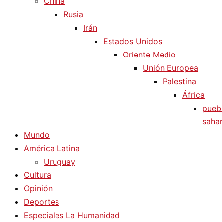
China
Rusia
Irán
Estados Unidos
Oriente Medio
Unión Europea
Palestina
África
pueb
sahar
Mundo
América Latina
Uruguay
Cultura
Opinión
Deportes
Especiales La Humanidad