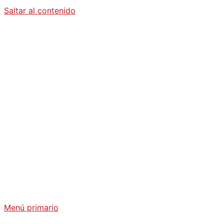
Saltar al contenido
Diario La
Humanidad
Análisis Geopolítico y Actualidad Internacional
Menú primario