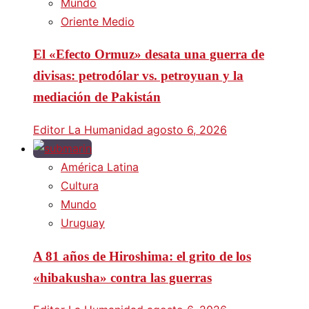
Mundo
Oriente Medio
El «Efecto Ormuz» desata una guerra de
divisas: petrodólar vs. petroyuan y la
mediación de Pakistán
Editor La Humanidad
agosto 6, 2026
América Latina
Cultura
Mundo
Uruguay
A 81 años de Hiroshima: el grito de los
«hibakusha» contra las guerras