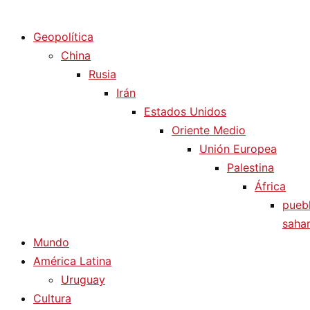
Diario La Humanidad
Geopolítica
China
Rusia
Irán
Estados Unidos
Oriente Medio
Unión Europea
Palestina
África
pueb
sahar
Mundo
América Latina
Uruguay
Cultura