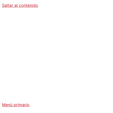
Saltar al contenido
Diario La
Humanidad
Análisis Geopolítico y Actualidad Internacional
Menú primario