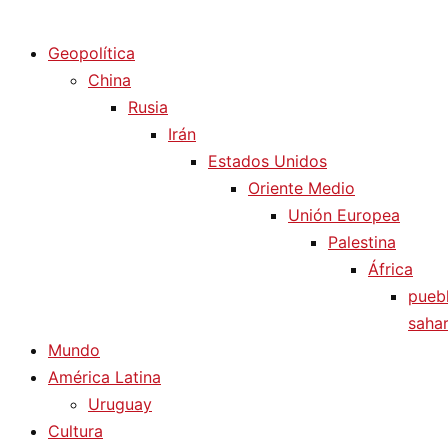
Diario La Humanidad
Geopolítica
China
Rusia
Irán
Estados Unidos
Oriente Medio
Unión Europea
Palestina
África
pueb
sahar
Mundo
América Latina
Uruguay
Cultura