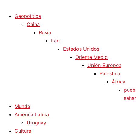
Diario La Humanidad
Geopolítica
China
Rusia
Irán
Estados Unidos
Oriente Medio
Unión Europea
Palestina
África
pueb
sahar
Mundo
América Latina
Uruguay
Cultura