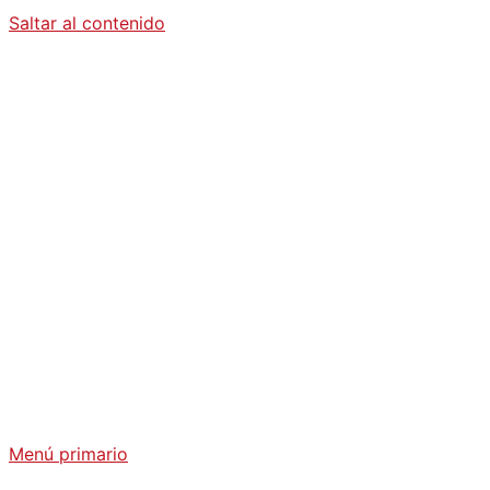
Saltar al contenido
Diario La
Humanidad
Análisis Geopolítico y Actualidad Internacional
Menú primario