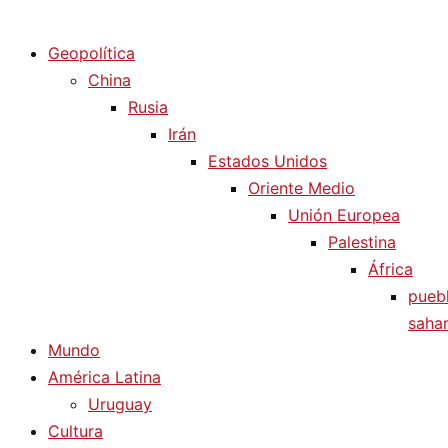
Diario La Humanidad
Geopolítica
China
Rusia
Irán
Estados Unidos
Oriente Medio
Unión Europea
Palestina
África
pueb
sahar
Mundo
América Latina
Uruguay
Cultura