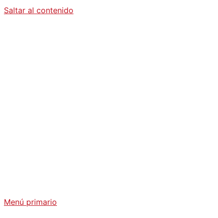
Saltar al contenido
Diario La
Humanidad
Análisis Geopolítico y Actualidad Internacional
Menú primario