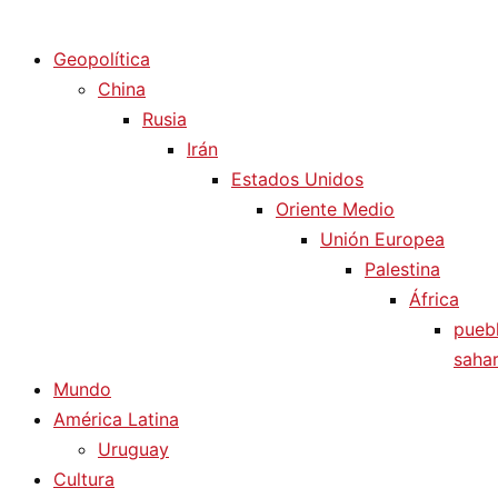
Diario La Humanidad
Geopolítica
China
Rusia
Irán
Estados Unidos
Oriente Medio
Unión Europea
Palestina
África
pueb
sahar
Mundo
América Latina
Uruguay
Cultura