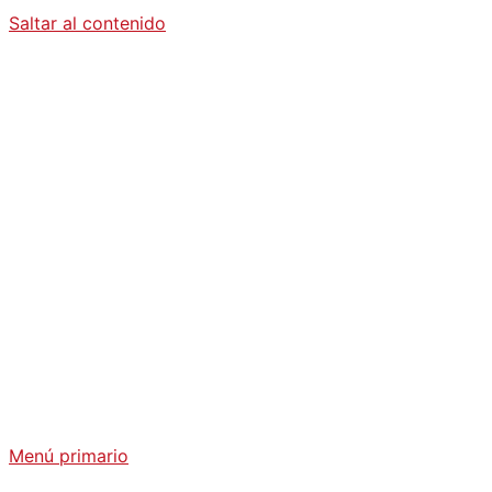
Saltar al contenido
Diario La
Humanidad
Análisis Geopolítico y Actualidad Internacional
Menú primario