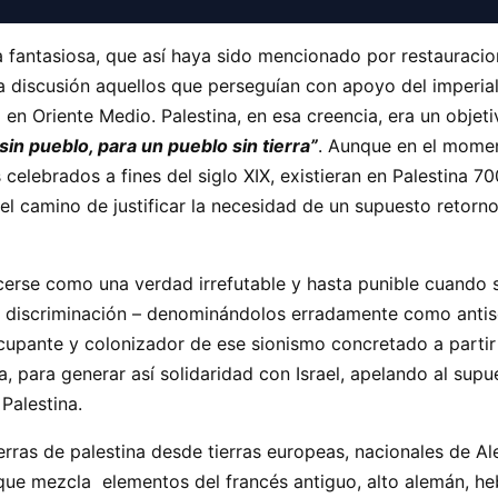
 fantasiosa, que así haya sido mencionado por restauracioni
 discusión aquellos que perseguían con apoyo del imperial
en Oriente Medio. Palestina, en esa creencia, era un objet
sin pueblo, para un pueblo sin tierra”
. Aunque en el mome
 celebrados a fines del siglo XIX, existieran en Palestina 7
el camino de justificar la necesidad de un supuesto retorno,
cerse como una verdad irrefutable y hasta punible cuando s
de discriminación – denominándolos erradamente como antis
 ocupante y colonizador de ese sionismo concretado a partir
 para generar así solidaridad con Israel, apelando al supu
 Palestina.
erras de palestina desde tierras europeas, nacionales de Alem
ue mezcla elementos del francés antiguo, alto alemán, hebr