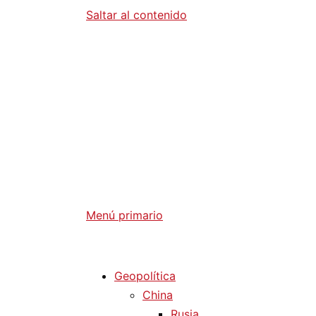
Saltar al contenido
Diario La 
Análisis Geopolítico y Actualidad Internaci
Menú primario
Diario La Humanidad
Geopolítica
China
Rusia