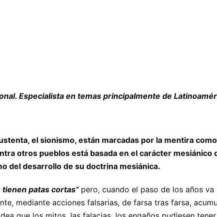
ional. Especialista en temas principalmente de Latinoamé
 sustenta, el sionismo, están marcadas por la mentira como
ntra otros pueblos está basada en el carácter mesiánico 
mo del desarrollo de su doctrina mesiánica.
s tienen patas cortas”
pero, cuando el paso de los años va
ente, mediante acciones falsarias, de farsa tras farsa, ac
dea que los mitos, las falacias, los engaños pudiesen tener