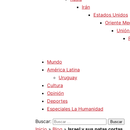
Irán
Estados Unidos
Oriente Me
Unión
Mundo
América Latina
Uruguay
Cultura
Opinión
Deportes
Especiales La Humanidad
Buscar:
Inicio
»
Blog
»
Israel y sus patas cortas