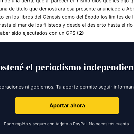
 de una tierra, que al parecer el mismo dios que les dijo 
una de título que demostrara esa presente anunciado a Abra
nto en los libros del Génesis como del Éxodo los límites de 
sta el mar de los filisteos y desde el desierto hasta el rí
 haber sido ejecutados con un GPS
(2)
ostené el periodismo independien
poraciones ni gobiernos. Tu aporte permite seguir informa
Aportar ahora
Pago rápido y seguro con tarjeta o PayPal. No necesitás cuenta.