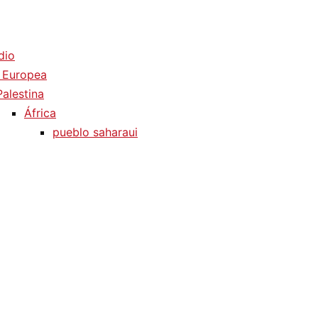
dio
 Europea
Palestina
África
pueblo saharaui