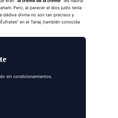
que eran
“la créme de la créme”
les habría
ham. Pero, al parecer el dios judío tenía
la dádiva divina no son tan precisos y
o Éufrates” en el Tanaj (también conocida
te
ndo sin condicionamientos.