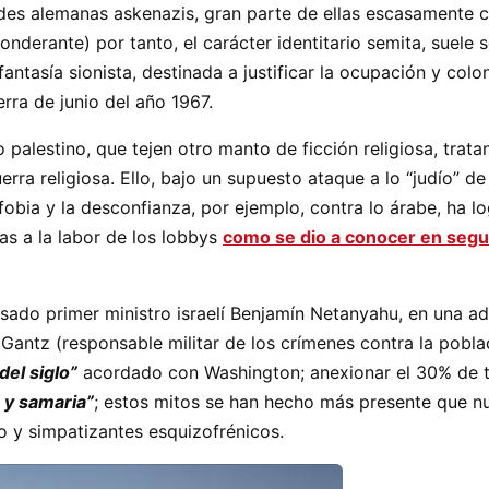
des alemanas askenazis, gran parte de ellas escasamente 
derante) por tanto, el carácter identitario semita, suele se
ntasía sionista, destinada a justificar la ocupación y colo
rra de junio del año 1967.
 palestino, que tejen otro manto de ficción religiosa, trat
rra religiosa. Ello, bajo un supuesto ataque a lo “judío” d
obia y la desconfianza, por ejemplo, contra lo árabe, ha lo
s a la labor de los lobbys
como se dio a conocer en segu
sado primer ministro israelí Benjamín Netanyahu, en una adm
Gantz (responsable militar de los crímenes contra la pobla
del siglo”
acordado con Washington; anexionar el 30% de ti
a y samaria”
; estos mitos se han hecho más presente que nu
o y simpatizantes esquizofrénicos.