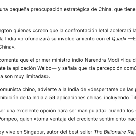
 es una pequeña preocupación estratégica de China, que tie
ington quienes «creen que la confrontación letal acelerará la
la India «profundizará su involucramiento con el
Quad
» —EE
 China».
 comenta que el primer ministro indio Narendra Modi «liqu
 la aplicación Weibo— y señala que «la percepción común e
a son muy limitadas».
Comunista chino, advierte a la India de «despertarse de l
hibición de la India a 59 aplicaciones chinas, incluyendo T
 ser una excelente opción para ser manipulada» cuando los 
Pompeo, quien «toma ventaja del creciente sentimiento nacio
y vive en Singapur, autor del best seller
The Billionaire Raj