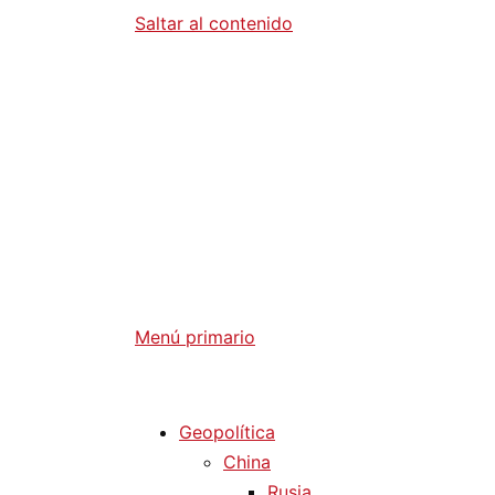
Saltar al contenido
Diario La 
Análisis Geopolítico y Actualidad Internaci
Menú primario
Diario La Humanidad
Geopolítica
China
Rusia