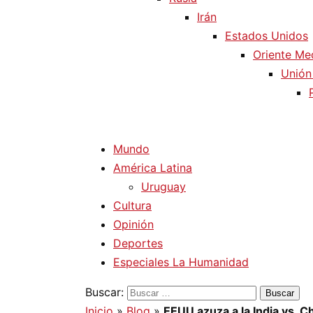
Irán
Estados Unidos
Oriente Me
Unión
Mundo
América Latina
Uruguay
Cultura
Opinión
Deportes
Especiales La Humanidad
Buscar:
Inicio
»
Blog
»
EEUU azuza a la India vs. C