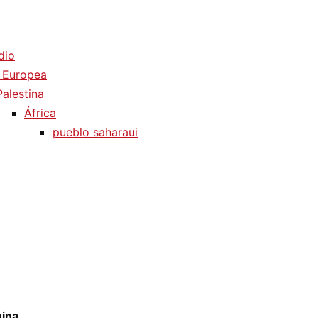
dio
 Europea
Palestina
África
pueblo saharaui
hina