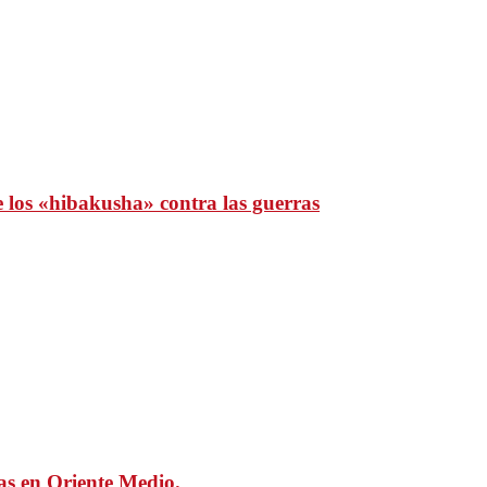
e los «hibakusha» contra las guerras
mas en Oriente Medio.