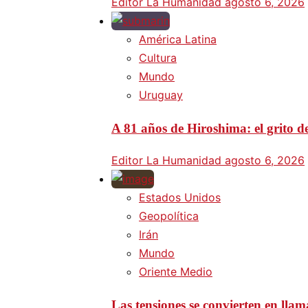
Editor La Humanidad
agosto 6, 2026
América Latina
Cultura
Mundo
Uruguay
A 81 años de Hiroshima: el grito d
Editor La Humanidad
agosto 6, 2026
Estados Unidos
Geopolítica
Irán
Mundo
Oriente Medio
Las tensiones se convierten en lla