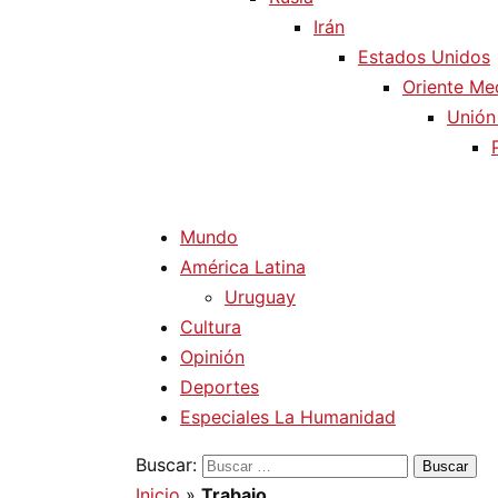
Irán
Estados Unidos
Oriente Me
Unión
Mundo
América Latina
Uruguay
Cultura
Opinión
Deportes
Especiales La Humanidad
Buscar:
Inicio
»
Trabajo