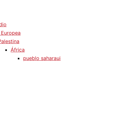
dio
 Europea
Palestina
África
pueblo saharaui