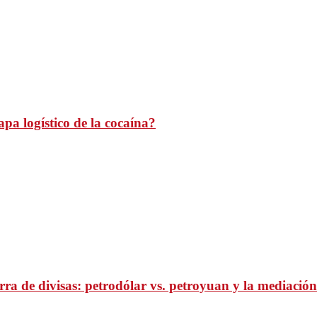
pa logístico de la cocaína?
ra de divisas: petrodólar vs. petroyuan y la mediación