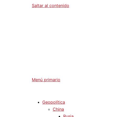
Saltar al contenido
Diario La 
Análisis Geopolítico y Actualidad Internaci
Menú primario
Diario La Humanidad
Geopolítica
China
Rusia