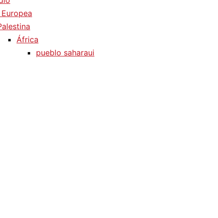
dio
 Europea
Palestina
África
pueblo saharaui