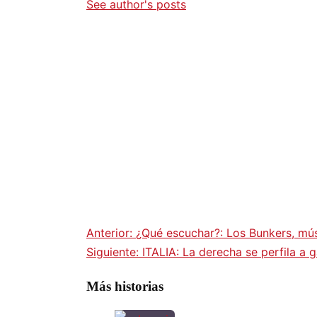
See author's posts
Anterior:
¿Qué escuchar?: Los Bunkers, mús
Navegación
Siguiente:
ITALIA: La derecha se perfila a
de
Más historias