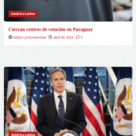
América Latina
Cierran centros de votación en Paraguay
Editor La Humanidad
abril 30, 2023
0
América Latina