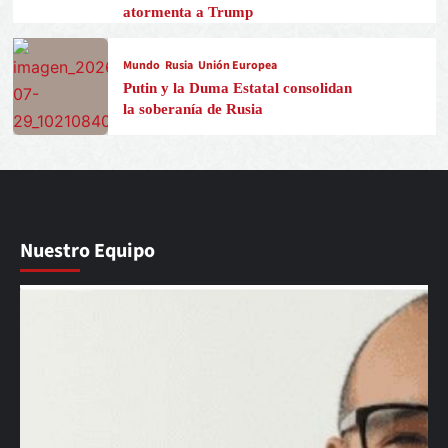
atormenta a Trump
Mundo
Rusia
Unión Europea
Putin y la Duma Estatal consolidan
la soberanía de Rusia
Nuestro Equipo