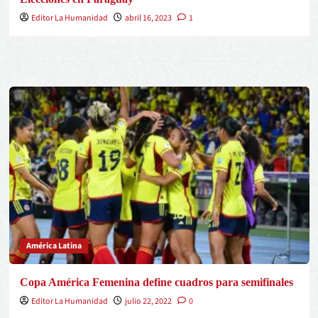
Editor La Humanidad
abril 16, 2023
1
América Latina
Copa América Femenina define cuadros para semifinales
Editor La Humanidad
julio 22, 2022
0