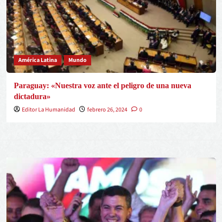
América Latina
Mundo
Paraguay: «Nuestra voz ante el peligro de una nueva
dictadura»
Editor La Humanidad
febrero 26, 2024
0