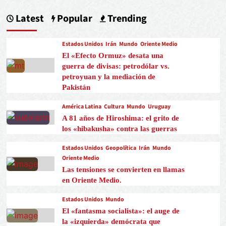
Latest
Popular
Trending
Estados Unidos
Irán
Mundo
Oriente Medio
El «Efecto Ormuz» desata una
guerra de divisas: petrodólar vs.
petroyuan y la mediación de
Pakistán
América Latina
Cultura
Mundo
Uruguay
A 81 años de Hiroshima: el grito de
los «hibakusha» contra las guerras
Estados Unidos
Geopolítica
Irán
Mundo
Oriente Medio
Las tensiones se convierten en llamas
en Oriente Medio.
Estados Unidos
Mundo
El «fantasma socialista»: el auge de
la «izquierda» demócrata que