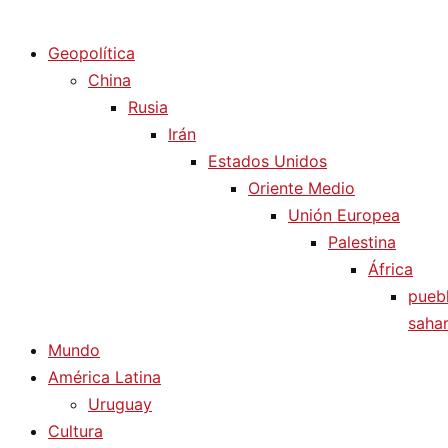
Diario La Humanidad
Geopolítica
China
Rusia
Irán
Estados Unidos
Oriente Medio
Unión Europea
Palestina
África
pueb
sahar
Mundo
América Latina
Uruguay
Cultura