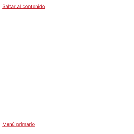
Saltar al contenido
Diario La
Humanidad
Análisis Geopolítico y Actualidad Internacional
Menú primario