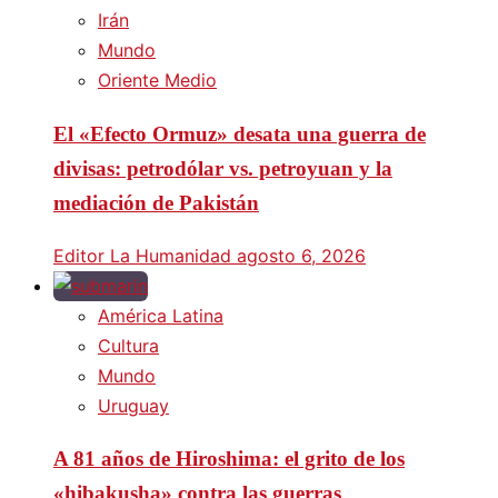
Irán
Mundo
Oriente Medio
El «Efecto Ormuz» desata una guerra de
divisas: petrodólar vs. petroyuan y la
mediación de Pakistán
Editor La Humanidad
agosto 6, 2026
América Latina
Cultura
Mundo
Uruguay
A 81 años de Hiroshima: el grito de los
«hibakusha» contra las guerras