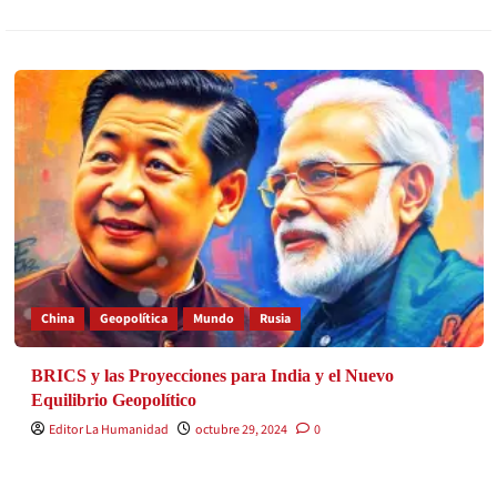
China
Geopolítica
Mundo
Rusia
BRICS y las Proyecciones para India y el Nuevo
Equilibrio Geopolítico
Editor La Humanidad
octubre 29, 2024
0