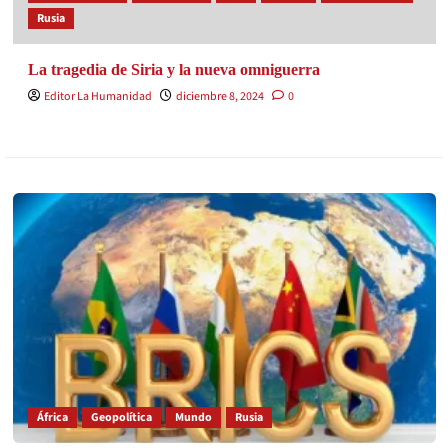
Rusia
La tragedia de Siria y la nueva omniguerra
Editor La Humanidad
diciembre 8, 2024
0
África
Geopolítica
Mundo
Rusia