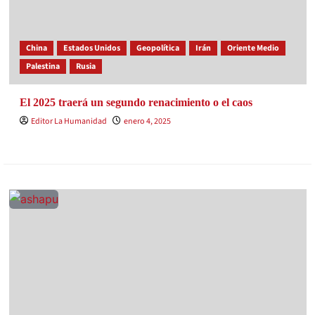
China
Estados Unidos
Geopolítica
Irán
Oriente Medio
Palestina
Rusia
El 2025 traerá un segundo renacimiento o el caos
Editor La Humanidad
enero 4, 2025