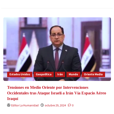
Estados Unidos
Geopolítica
Irán
Mundo
Oriente Medio
Tensiones en Medio Oriente por Intervenciones
Occidentales tras Ataque Israelí a Irán Vía Espacio Aéreo
Iraquí
Editor La Humanidad
octubre 29, 2024
0