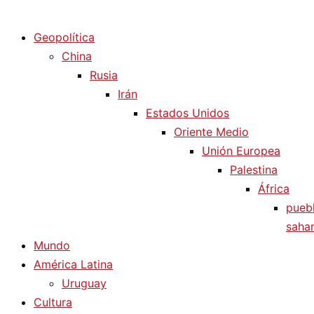
Diario La Humanidad
Geopolítica
China
Rusia
Irán
Estados Unidos
Oriente Medio
Unión Europea
Palestina
África
pueb
sahar
Mundo
América Latina
Uruguay
Cultura