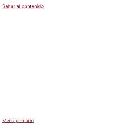
Saltar al contenido
Diario La
Humanidad
Análisis Geopolítico y Actualidad Internacional
Menú primario