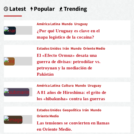
Latest
Popular
Trending
América Latina
Mundo
Uruguay
¿Por qué Uruguay es clave en el
mapa logístico de la cocaína?
Estados Unidos
Irán
Mundo
Oriente Medio
El «Efecto Ormuz» desata una
guerra de divisas: petrodólar vs.
petroyuan y la mediación de
Pakistán
América Latina
Cultura
Mundo
Uruguay
A 81 años de Hiroshima: el grito de
los «hibakusha» contra las guerras
Estados Unidos
Geopolítica
Irán
Mundo
Oriente Medio
Las tensiones se convierten en llamas
en Oriente Medio.