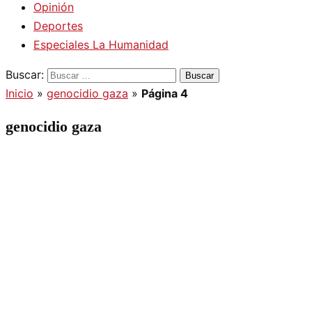
Opinión
Deportes
Especiales La Humanidad
Buscar:
Inicio
»
genocidio gaza
»
Página 4
genocidio gaza