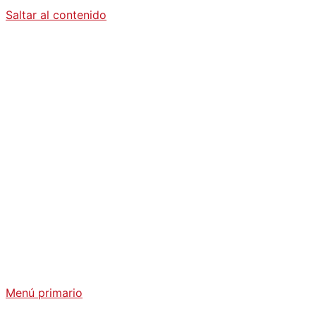
Saltar al contenido
Diario La
Humanidad
Análisis Geopolítico y Actualidad Internacional
Menú primario