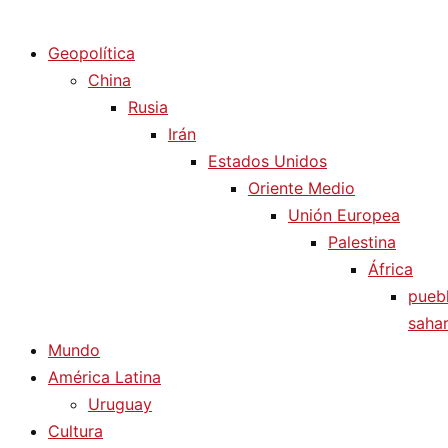
Diario La Humanidad
Geopolítica
China
Rusia
Irán
Estados Unidos
Oriente Medio
Unión Europea
Palestina
África
pueb
sahar
Mundo
América Latina
Uruguay
Cultura