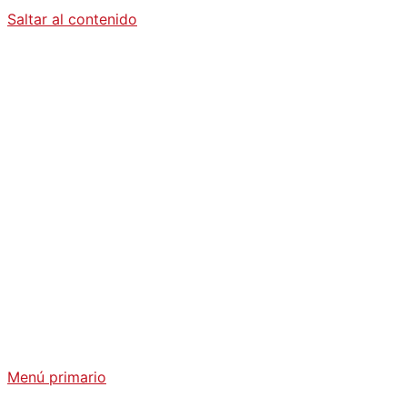
Saltar al contenido
Diario La
Humanidad
Análisis Geopolítico y Actualidad Internacional
Menú primario