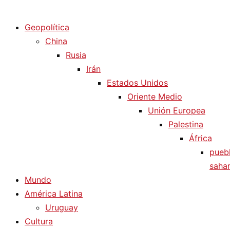
Diario La Humanidad
Geopolítica
China
Rusia
Irán
Estados Unidos
Oriente Medio
Unión Europea
Palestina
África
pueb
sahar
Mundo
América Latina
Uruguay
Cultura