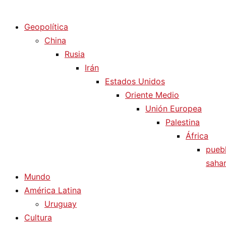
Diario La Humanidad
Geopolítica
China
Rusia
Irán
Estados Unidos
Oriente Medio
Unión Europea
Palestina
África
pueb
sahar
Mundo
América Latina
Uruguay
Cultura