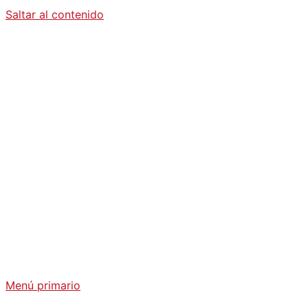
Saltar al contenido
Diario La
Humanidad
Análisis Geopolítico y Actualidad Internacional
Menú primario