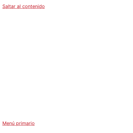
Saltar al contenido
Diario La
Humanidad
Análisis Geopolítico y Actualidad Internacional
Menú primario