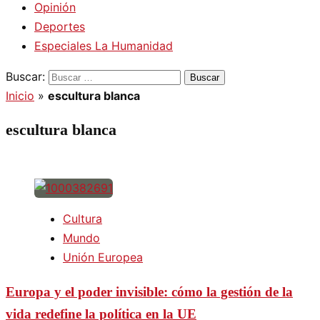
Opinión
Deportes
Especiales La Humanidad
Buscar:
Inicio
»
escultura blanca
escultura blanca
Cultura
Mundo
Unión Europea
Europa y el poder invisible: cómo la gestión de la
vida redefine la política en la UE