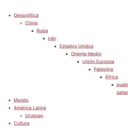
Diario La Humanidad
Geopolítica
China
Rusia
Irán
Estados Unidos
Oriente Medio
Unión Europea
Palestina
África
pueb
sahar
Mundo
América Latina
Uruguay
Cultura