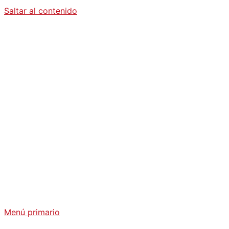
Saltar al contenido
Diario La
Humanidad
Análisis Geopolítico y Actualidad Internacional
Menú primario