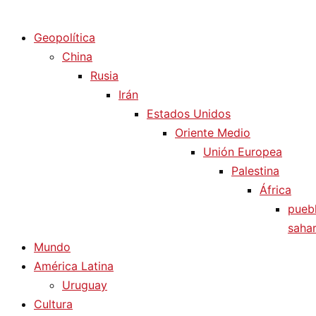
Diario La Humanidad
Geopolítica
China
Rusia
Irán
Estados Unidos
Oriente Medio
Unión Europea
Palestina
África
pueb
sahar
Mundo
América Latina
Uruguay
Cultura