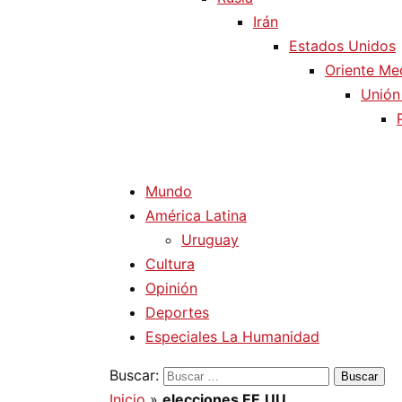
Irán
Estados Unidos
Oriente Me
Unión
Mundo
América Latina
Uruguay
Cultura
Opinión
Deportes
Especiales La Humanidad
Buscar:
Inicio
»
elecciones EE.UU.