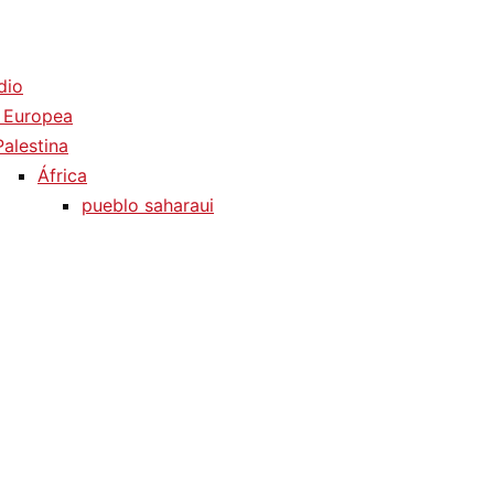
dio
 Europea
Palestina
África
pueblo saharaui