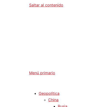
Saltar al contenido
Diario La 
Análisis Geopolítico y Actualidad Internaci
Menú primario
Diario La Humanidad
Geopolítica
China
Rusia