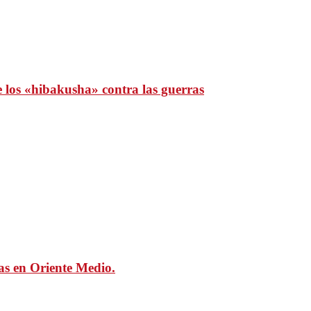
e los «hibakusha» contra las guerras
mas en Oriente Medio.