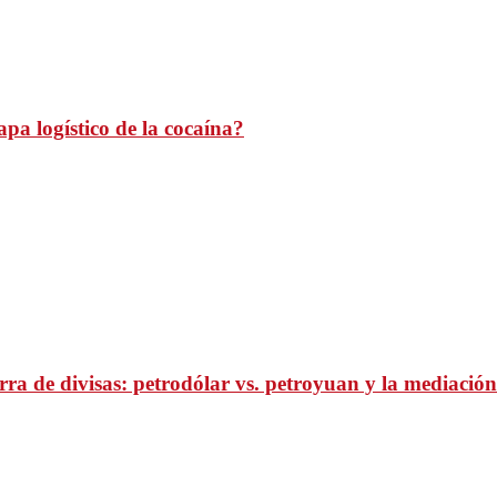
pa logístico de la cocaína?
ra de divisas: petrodólar vs. petroyuan y la mediación