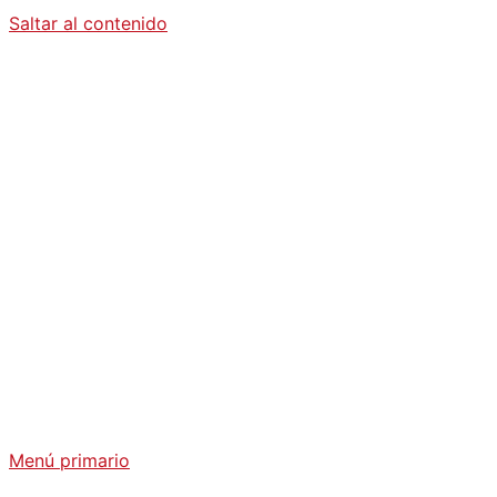
Saltar al contenido
Diario La
Humanidad
Análisis Geopolítico y Actualidad Internacional
Menú primario