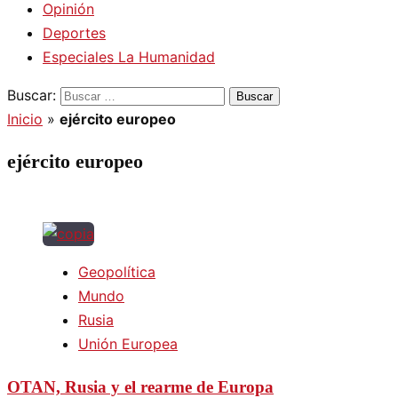
Opinión
Deportes
Especiales La Humanidad
Buscar:
Inicio
»
ejército europeo
ejército europeo
Geopolítica
Mundo
Rusia
Unión Europea
OTAN, Rusia y el rearme de Europa