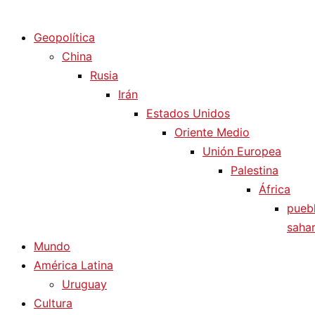
Diario La Humanidad
Geopolítica
China
Rusia
Irán
Estados Unidos
Oriente Medio
Unión Europea
Palestina
África
pueb
sahar
Mundo
América Latina
Uruguay
Cultura