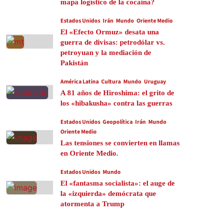
mapa logístico de la cocaína?
Estados Unidos
Irán
Mundo
Oriente Medio
El «Efecto Ormuz» desata una
guerra de divisas: petrodólar vs.
petroyuan y la mediación de
Pakistán
América Latina
Cultura
Mundo
Uruguay
A 81 años de Hiroshima: el grito de
los «hibakusha» contra las guerras
Estados Unidos
Geopolítica
Irán
Mundo
Oriente Medio
Las tensiones se convierten en llamas
en Oriente Medio.
Estados Unidos
Mundo
El «fantasma socialista»: el auge de
la «izquierda» demócrata que
atormenta a Trump