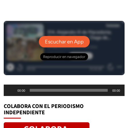
Reproductor
00:00
00:00
de
audio
COLABORA CON EL PERIODISMO
INDEPENDIENTE