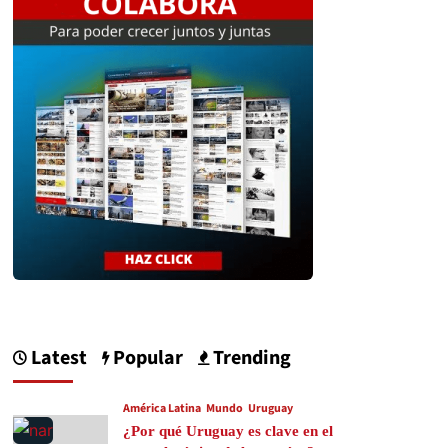
Latest
Popular
Trending
América Latina
Mundo
Uruguay
¿Por qué Uruguay es clave en el