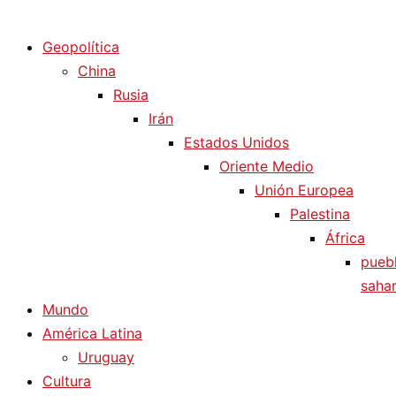
Diario La Humanidad
Geopolítica
China
Rusia
Irán
Estados Unidos
Oriente Medio
Unión Europea
Palestina
África
pueb
sahar
Mundo
América Latina
Uruguay
Cultura