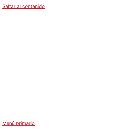
Saltar al contenido
Diario La
Humanidad
Análisis Geopolítico y Actualidad Internacional
Menú primario