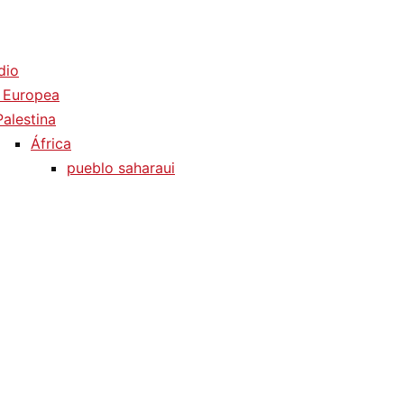
dio
 Europea
Palestina
África
pueblo saharaui