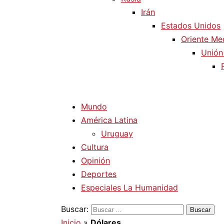
Irán
Estados Unidos
Oriente Me
Unión
Mundo
América Latina
Uruguay
Cultura
Opinión
Deportes
Especiales La Humanidad
Buscar:
Inicio
»
Dólares