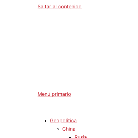
Saltar al contenido
Diario La 
Análisis Geopolítico y Actualidad Internaci
Menú primario
Diario La Humanidad
Geopolítica
China
Rusia