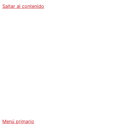
Saltar al contenido
Diario La
Humanidad
Análisis Geopolítico y Actualidad Internacional
Menú primario