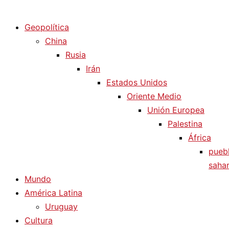
Diario La Humanidad
Geopolítica
China
Rusia
Irán
Estados Unidos
Oriente Medio
Unión Europea
Palestina
África
pueb
sahar
Mundo
América Latina
Uruguay
Cultura