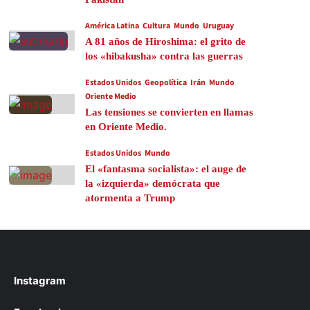
América Latina
Cultura
Mundo
Uruguay
A 81 años de Hiroshima: el grito de
los «hibakusha» contra las guerras
Estados Unidos
Geopolítica
Irán
Mundo
Oriente Medio
Las tensiones se convierten en llamas
en Oriente Medio.
Estados Unidos
Mundo
El «fantasma socialista»: el auge de
la «izquierda» demócrata que
atormenta a Trump
Instagram