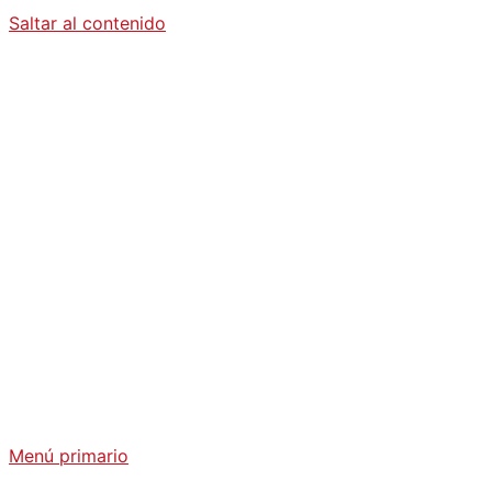
Saltar al contenido
Diario La
Humanidad
Análisis Geopolítico y Actualidad Internacional
Menú primario