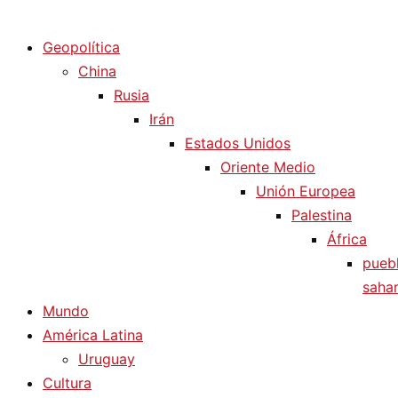
Diario La Humanidad
Geopolítica
China
Rusia
Irán
Estados Unidos
Oriente Medio
Unión Europea
Palestina
África
pueb
sahar
Mundo
América Latina
Uruguay
Cultura