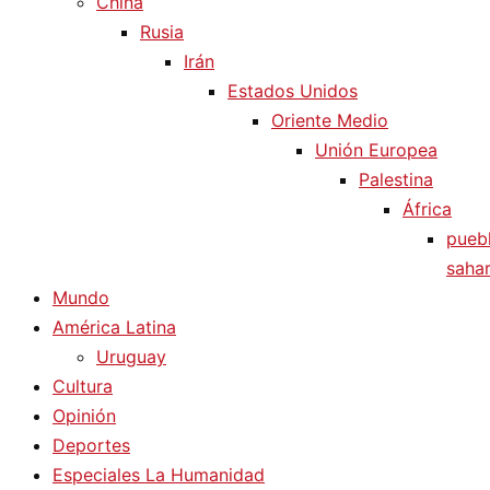
China
Rusia
Irán
Estados Unidos
Oriente Medio
Unión Europea
Palestina
África
pueb
sahar
Mundo
América Latina
Uruguay
Cultura
Opinión
Deportes
Especiales La Humanidad