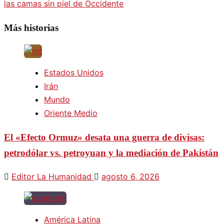
las camas sin piel de Occidente
entradas
Más historias
Estados Unidos
Irán
Mundo
Oriente Medio
El «Efecto Ormuz» desata una guerra de divisas:
petrodólar vs. petroyuan y la mediación de Pakistán
Editor La Humanidad
agosto 6, 2026
América Latina