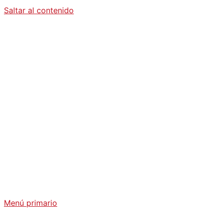
Saltar al contenido
Diario La
Humanidad
Análisis Geopolítico y Actualidad Internacional
Menú primario