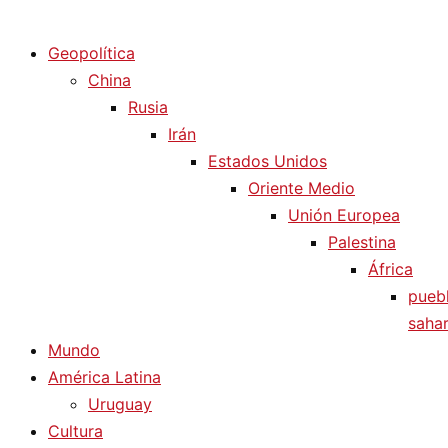
Diario La Humanidad
Geopolítica
China
Rusia
Irán
Estados Unidos
Oriente Medio
Unión Europea
Palestina
África
pueb
sahar
Mundo
América Latina
Uruguay
Cultura