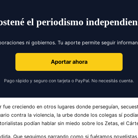
ostené el periodismo independien
poraciones ni gobiernos. Tu aporte permite seguir informa
Aportar ahora
Pago rápido y seguro con tarjeta o PayPal. No necesitás cuenta.
ror fue creciendo en otros lugares donde perseguían, secue
tuario contra la violencia, la urbe donde los colegas sí pod
orialistas podían hablar sin miedo sobre los Zetas, el Cárt
ndida. Que seguimos narrando como si fuéramos novelistas 