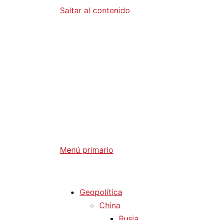
Saltar al contenido
Diario La 
Análisis Geopolítico y Actualidad Internaci
Menú primario
Diario La Humanidad
Geopolítica
China
Rusia