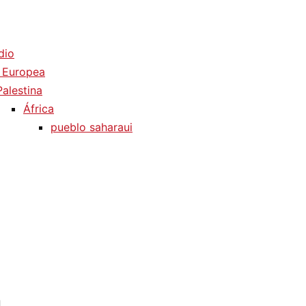
dio
 Europea
Palestina
África
pueblo saharaui
d