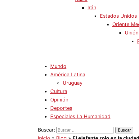
Irán
Estados Unidos
Oriente Me
Unión
Mundo
América Latina
Uruguay
Cultura
Opinión
Deportes
Especiales La Humanidad
Buscar:
Inicio
»
Blog
»
El elefante rojo en la ciuda