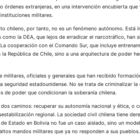
o órdenes extranjeras, en una intervención encubierta que vi
nstituciones militares.
ito chileno, por tanto, no es un fenómeno autónomo. Está ín
 como la DEA, que lejos de erradicar el narcotráfico, han 
l. La cooperación con el Comando Sur, que incluye entrenami
a la República de Chile, sino a una arquitectura de poder h
de militares, oficiales y generales que han recibido formaci
 seguridad estadounidense. No se trata de criminalizar la c
os de poder que condicionan la soberanía chilena.
e dos caminos: recuperar su autonomía nacional y ética, o c
estabilización regional. La sociedad civil chilena tiene de
de Estado en Bolivia no fue un caso aislado, sino un model
altos mandos militares que ya no responden a sus pueblos.