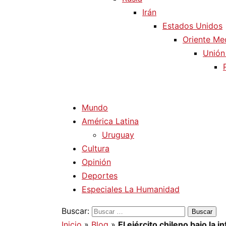
Irán
Estados Unidos
Oriente Me
Unión
Mundo
América Latina
Uruguay
Cultura
Opinión
Deportes
Especiales La Humanidad
Buscar:
Inicio
»
Blog
»
El ejército chileno bajo la 