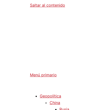
Saltar al contenido
Diario La 
Análisis Geopolítico y Actualidad Internaci
Menú primario
Diario La Humanidad
Geopolítica
China
Rusia