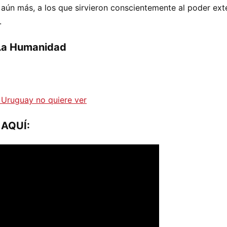
ro aún más, a los que sirvieron conscientemente al poder ex
.
 La Humanidad
e Uruguay no quiere ver
AQUÍ: