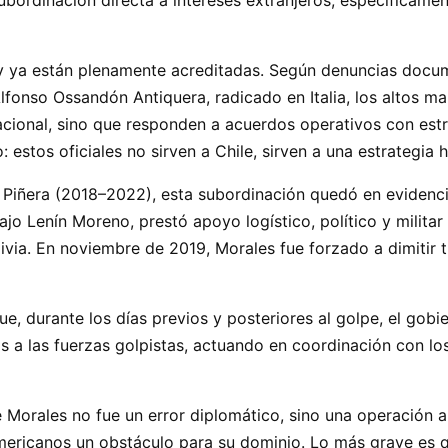
y ya están plenamente acreditadas. Según denuncias docume
fonso Ossandón Antiquera, radicado en Italia, los altos man
acional, sino que responden a acuerdos operativos con est
 estos oficiales no sirven a Chile, sirven a una estrategia 
Piñera (2018–2022), esta subordinación quedó en evidencia
jo Lenín Moreno, prestó apoyo logístico, político y militar
ivia. En noviembre de 2019, Morales fue forzado a dimitir 
, durante los días previos y posteriores al golpe, el gobier
 a las fuerzas golpistas, actuando en coordinación con lo
 Morales no fue un error diplomático, sino una operación a
americanos un obstáculo para su dominio. Lo más grave es 