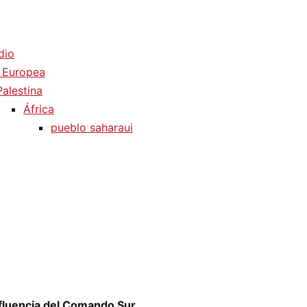
dio
 Europea
Palestina
África
pueblo saharaui
influencia del Comando Sur