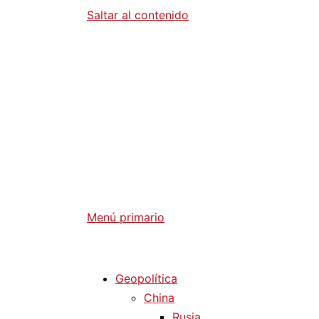
Saltar al contenido
Diario La 
Análisis Geopolítico y Actualidad Internaci
Menú primario
Diario La Humanidad
Geopolítica
China
Rusia