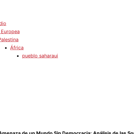
dio
 Europea
Palestina
África
pueblo saharaui
a Amenaza de un Mundo Sin Democracia: Análisis de las S