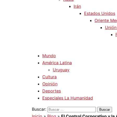
Irán
Estados Unidos
Oriente Me
Unión
Mundo
América Latina
Uruguay
Cultura
Opinión
Deportes
Especiales La Humanidad
Buscar:
Inicio
»
Blog
»
El Control Corporativo y l