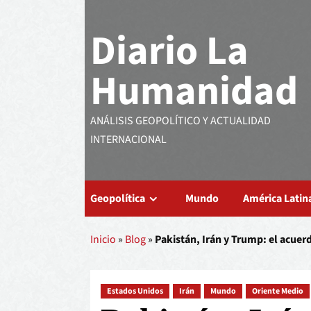
Diario La
Humanidad
ANÁLISIS GEOPOLÍTICO Y ACTUALIDAD
INTERNACIONAL
Geopolítica
Mundo
América Latin
Inicio
»
Blog
»
Pakistán, Irán y Trump: el acuerd
Estados Unidos
Irán
Mundo
Oriente Medio