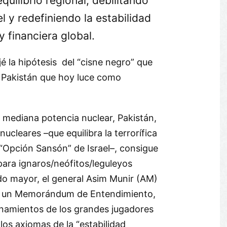
equilibrio regional, debilitando
el y redefiniendo la estabilidad
y financiera global.
 la hipótesis del “cisne negro” que
e Pakistán que hoy luce como
 mediana potencia nuclear, Pakistán,
cleares –que equilibra la terrorífica
 “Opción Sansón” de Israel–, consigue
para ignaros/neófitos/leguleyos
do mayor, el general Asim Munir (AM)
 un Memorándum de Entendimiento,
onamientos de los grandes jugadores
los axiomas de la “estabilidad