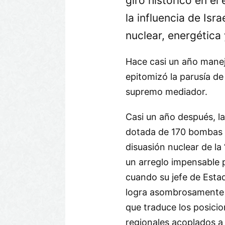
giro histórico en el 
la influencia de Isra
nuclear, energética 
Hace casi un año manejé
epitomizó la parusía d
supremo mediador.
Casi un año después, la
dotada de 170 bombas nu
disuasión nuclear de la
un arreglo impensable 
cuando su jefe de Esta
logra asombrosamente
que traduce los posici
regionales acoplados a 