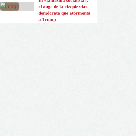
El «fantasma socialista»:
el auge de la «izquierda»
demócrata que atormenta
a Trump