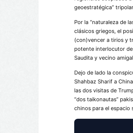
geoestratégica” tripolar
Por la “naturaleza de la
clásicos griegos, el po
(con)vencer a tirios y
potente interlocutor de
Saudita y vecino amigab
Dejo de lado la conspicu
Shahbaz Sharif a China
las dos visitas de Trum
“dos taikonautas” paki
chinos para el espacio s