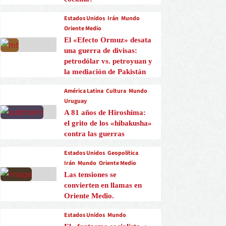
Estados Unidos
Irán
Mundo
Oriente Medio
El «Efecto Ormuz» desata
una guerra de divisas:
petrodólar vs. petroyuan y
la mediación de Pakistán
América Latina
Cultura
Mundo
Uruguay
A 81 años de Hiroshima:
el grito de los «hibakusha»
contra las guerras
Estados Unidos
Geopolítica
Irán
Mundo
Oriente Medio
Las tensiones se
convierten en llamas en
Oriente Medio.
Estados Unidos
Mundo