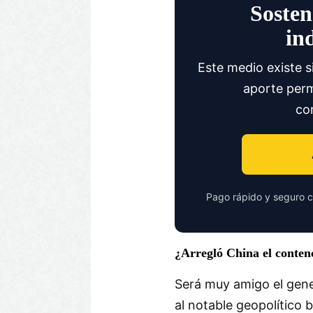
Sosten
in
Este medio existe s
aporte perm
co
Pago rápido y seguro c
¿Arregló China el contenc
Será muy amigo el gene
al notable geopolítico b