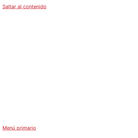
Saltar al contenido
Diario La
Humanidad
Análisis Geopolítico y Actualidad Internacional
Menú primario