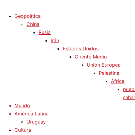
Diario La Humanidad
Geopolítica
China
Rusia
Irán
Estados Unidos
Oriente Medio
Unión Europea
Palestina
África
pueb
sahar
Mundo
América Latina
Uruguay
Cultura