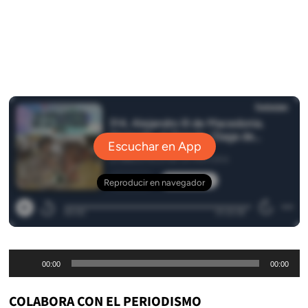
Reproductor
00:00
00:00
de
audio
COLABORA CON EL PERIODISMO