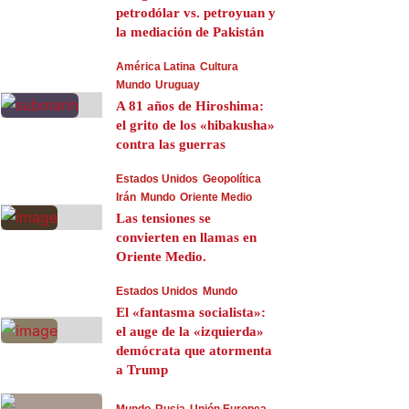
petrodólar vs. petroyuan y
la mediación de Pakistán
América Latina
Cultura
Mundo
Uruguay
A 81 años de Hiroshima:
el grito de los «hibakusha»
contra las guerras
Estados Unidos
Geopolítica
Irán
Mundo
Oriente Medio
Las tensiones se
convierten en llamas en
Oriente Medio.
Estados Unidos
Mundo
El «fantasma socialista»:
el auge de la «izquierda»
demócrata que atormenta
a Trump
Mundo
Rusia
Unión Europea