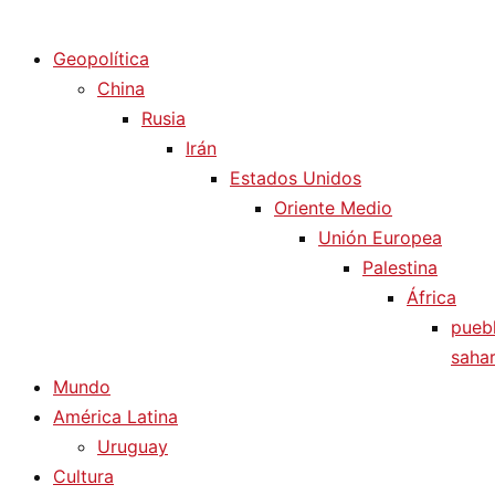
Diario La Humanidad
Geopolítica
China
Rusia
Irán
Estados Unidos
Oriente Medio
Unión Europea
Palestina
África
pueb
sahar
Mundo
América Latina
Uruguay
Cultura