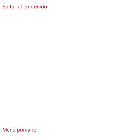
Saltar al contenido
Diario La
Humanidad
Análisis Geopolítico y Actualidad Internacional
Menú primario