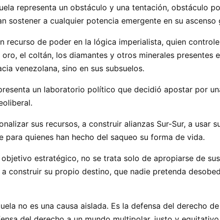
ela representa un obstáculo y una tentación, obstáculo po
an sostener a cualquier potencia emergente en su ascenso 
recurso de poder en la lógica imperialista, quien controle 
ro, el coltán, los diamantes y otros minerales presentes 
cia venezolana, sino en sus subsuelos.
presenta un laboratorio político que decidió apostar por un
oliberal.
onalizar sus recursos, a construir alianzas Sur-Sur, a usar
ble para quienes han hecho del saqueo su forma de vida.
objetivo estratégico, no se trata solo de apropiarse de su
a construir su propio destino, que nadie pretenda desobed
uela no es una causa aislada. Es la defensa del derecho de l
efensa del derecho a un mundo multipolar, justo y equitativo