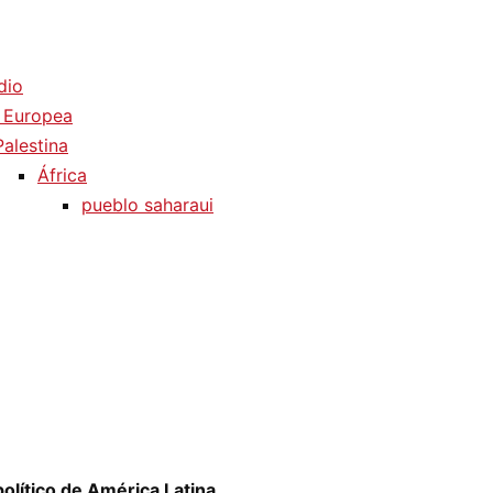
dio
 Europea
Palestina
África
pueblo saharaui
olítico de América Latina