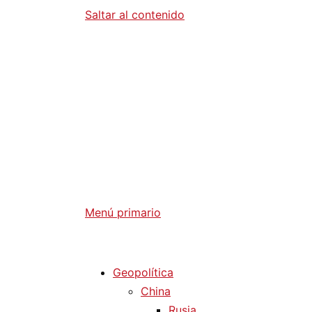
Saltar al contenido
Diario La 
Análisis Geopolítico y Actualidad Internaci
Menú primario
Diario La Humanidad
Geopolítica
China
Rusia