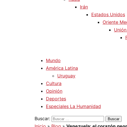
Irán
Estados Unidos
Oriente Me
Unión
Mundo
América Latina
Uruguay
Cultura
Opinión
Deportes
Especiales La Humanidad
Buscar:
Inicio
»
Blog
»
Venezuela: el corazón geop