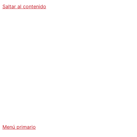
Saltar al contenido
Diario La
Humanidad
Análisis Geopolítico y Actualidad Internacional
Menú primario