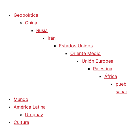
Diario La Humanidad
Geopolítica
China
Rusia
Irán
Estados Unidos
Oriente Medio
Unión Europea
Palestina
África
pueb
sahar
Mundo
América Latina
Uruguay
Cultura