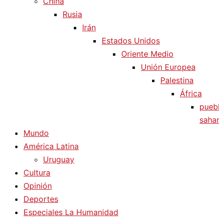
China
Rusia
Irán
Estados Unidos
Oriente Medio
Unión Europea
Palestina
África
pueb
sahar
Mundo
América Latina
Uruguay
Cultura
Opinión
Deportes
Especiales La Humanidad