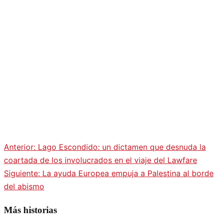
Anterior:
Lago Escondido: un dictamen que desnuda la
Navegación
coartada de los involucrados en el viaje del Lawfare
Siguiente:
La ayuda Europea empuja a Palestina al borde
de
del abismo
entradas
Más historias