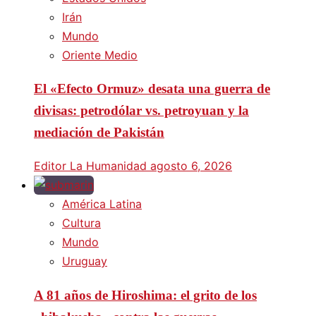
Irán
Mundo
Oriente Medio
El «Efecto Ormuz» desata una guerra de
divisas: petrodólar vs. petroyuan y la
mediación de Pakistán
Editor La Humanidad
agosto 6, 2026
América Latina
Cultura
Mundo
Uruguay
A 81 años de Hiroshima: el grito de los