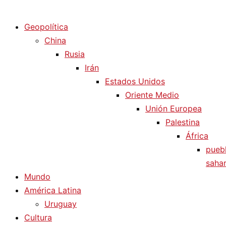
Diario La Humanidad
Geopolítica
China
Rusia
Irán
Estados Unidos
Oriente Medio
Unión Europea
Palestina
África
pueb
sahar
Mundo
América Latina
Uruguay
Cultura