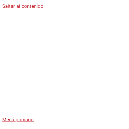
Saltar al contenido
Diario La
Humanidad
Análisis Geopolítico y Actualidad Internacional
Menú primario