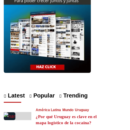
Latest
Popular
Trending
América Latina
Mundo
Uruguay
¿Por qué Uruguay es clave en el
mapa logístico de la cocaína?